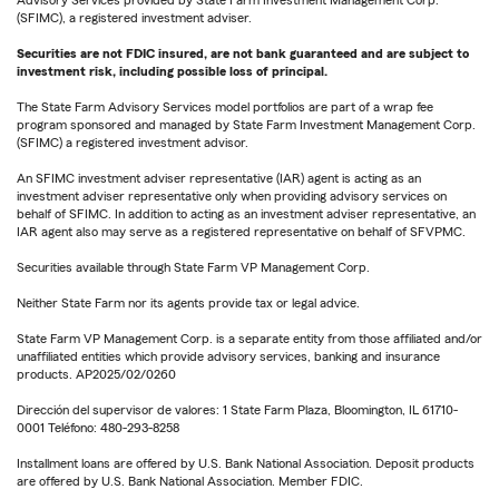
Advisory Services provided by State Farm Investment Management Corp.
(SFIMC), a registered investment adviser.
Securities are not FDIC insured, are not bank guaranteed and are subject to
investment risk, including possible loss of principal.
The State Farm Advisory Services model portfolios are part of a wrap fee
program sponsored and managed by State Farm Investment Management Corp.
(SFIMC) a registered investment advisor.
An SFIMC investment adviser representative (IAR) agent is acting as an
investment adviser representative only when providing advisory services on
behalf of SFIMC. In addition to acting as an investment adviser representative, an
IAR agent also may serve as a registered representative on behalf of SFVPMC.
Securities available through State Farm VP Management Corp.
Neither State Farm nor its agents provide tax or legal advice.
State Farm VP Management Corp. is a separate entity from those affiliated and/or
unaffiliated entities which provide advisory services, banking and insurance
products. AP2025/02/0260
Dirección del supervisor de valores: 1 State Farm Plaza, Bloomington, IL 61710-
0001 Teléfono: 480-293-8258
Installment loans are offered by U.S. Bank National Association. Deposit products
are offered by U.S. Bank National Association. Member FDIC.