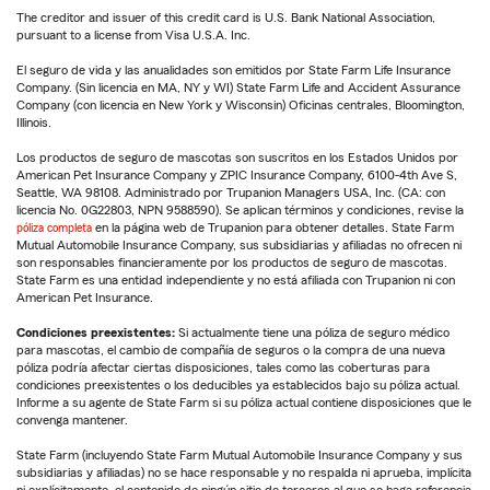
The creditor and issuer of this credit card is U.S. Bank National Association,
pursuant to a license from Visa U.S.A. Inc.
El seguro de vida y las anualidades son emitidos por State Farm Life Insurance
Company. (Sin licencia en MA, NY y WI) State Farm Life and Accident Assurance
Company (con licencia en New York y Wisconsin) Oficinas centrales, Bloomington,
Illinois.
Los productos de seguro de mascotas son suscritos en los Estados Unidos por
American Pet Insurance Company y ZPIC Insurance Company, 6100-4th Ave S,
Seattle, WA 98108. Administrado por Trupanion Managers USA, Inc. (CA: con
licencia No. 0G22803, NPN 9588590). Se aplican términos y condiciones, revise la
póliza completa
en la página web de Trupanion para obtener detalles. State Farm
Mutual Automobile Insurance Company, sus subsidiarias y afiliadas no ofrecen ni
son responsables financieramente por los productos de seguro de mascotas.
State Farm es una entidad independiente y no está afiliada con Trupanion ni con
American Pet Insurance.
Condiciones preexistentes:
Si actualmente tiene una póliza de seguro médico
para mascotas, el cambio de compañía de seguros o la compra de una nueva
póliza podría afectar ciertas disposiciones, tales como las coberturas para
condiciones preexistentes o los deducibles ya establecidos bajo su póliza actual.
Informe a su agente de State Farm si su póliza actual contiene disposiciones que le
convenga mantener.
State Farm (incluyendo State Farm Mutual Automobile Insurance Company y sus
subsidiarias y afiliadas) no se hace responsable y no respalda ni aprueba, implícita