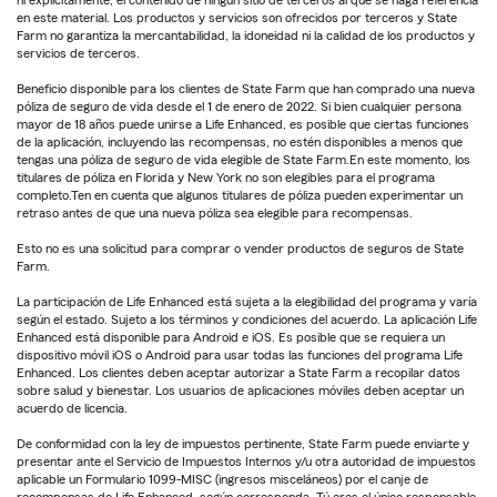
ni explícitamente, el contenido de ningún sitio de terceros al que se haga referencia
en este material. Los productos y servicios son ofrecidos por terceros y State
Farm no garantiza la mercantabilidad, la idoneidad ni la calidad de los productos y
servicios de terceros.
Beneficio disponible para los clientes de State Farm que han comprado una nueva
póliza de seguro de vida desde el 1 de enero de 2022. Si bien cualquier persona
mayor de 18 años puede unirse a Life Enhanced, es posible que ciertas funciones
de la aplicación, incluyendo las recompensas, no estén disponibles a menos que
tengas una póliza de seguro de vida elegible de State Farm.En este momento, los
titulares de póliza en Florida y New York no son elegibles para el programa
completo.Ten en cuenta que algunos titulares de póliza pueden experimentar un
retraso antes de que una nueva póliza sea elegible para recompensas.
Esto no es una solicitud para comprar o vender productos de seguros de State
Farm.
La participación de Life Enhanced está sujeta a la elegibilidad del programa y varía
según el estado. Sujeto a los términos y condiciones del acuerdo. La aplicación Life
Enhanced está disponible para Android e iOS. Es posible que se requiera un
dispositivo móvil iOS o Android para usar todas las funciones del programa Life
Enhanced. Los clientes deben aceptar autorizar a State Farm a recopilar datos
sobre salud y bienestar. Los usuarios de aplicaciones móviles deben aceptar un
acuerdo de licencia.
De conformidad con la ley de impuestos pertinente, State Farm puede enviarte y
presentar ante el Servicio de Impuestos Internos y/u otra autoridad de impuestos
aplicable un Formulario 1099-MISC (ingresos misceláneos) por el canje de