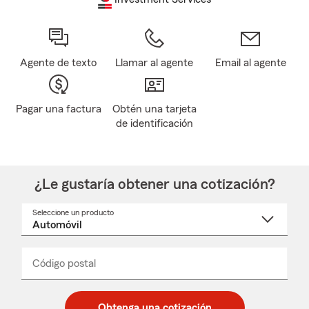
Agente de texto
Llamar al agente
Email al agente
Pagar una factura
Obtén una tarjeta
de identificación
¿Le gustaría obtener una cotización?
Seleccione un producto
Seleccione
un
nombre
de
producto
del
Código postal
Ingresa
Ingresa
_____
menú
un
un
desplegable
código
código
postal
postal
Obtenga una cotización