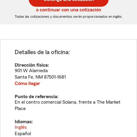
de
de
5
5
o continuar con una cotización
dígitos
dígitos
Todas las cotizaciones y documentos serán proporcionados en inglés.
Detalles de la oficina:
Dirección física:
901 W Alameda
Santa Fe
,
NM
87501-1681
Cómo llegar
Punto de referencia:
En el centro comercial Solana, frente a The Market
Place
Idiomas:
Inglés
Español