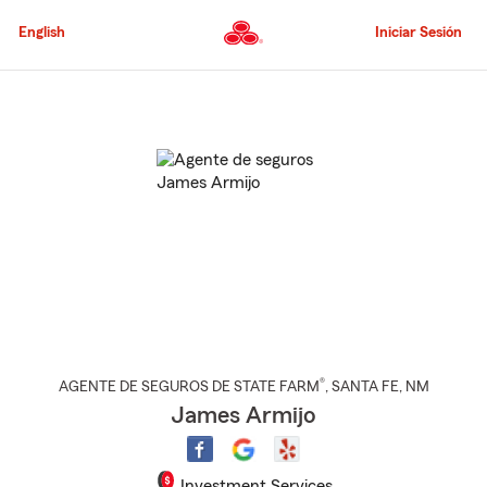
Pasar
al
English
Iniciar Sesión
contenido
principal
Comienzo
del
contenido
principal
®
AGENTE DE SEGUROS DE STATE FARM
,
SANTA FE
, NM
James Armijo
Investment Services